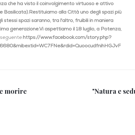
za che ha visto il coinvolgimento virtuoso e attivo
 Basilicata).
Restituiamo alla Città uno degli spazi più
i stessi spazi saranno, tra l'altro, fruibili in maniera
ultima generazione.
Vi aspettiamo il 18 luglio, a Potenza,
k seguente:
https://www.facebook.com/story.php?
86680&mibextid=WC7FNe&rdid=QuoocudfnihHGJvF
ve morire
"Natura e sed