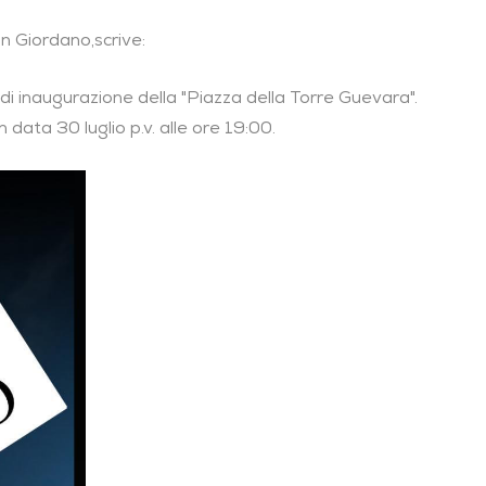
an Giordano,scrive:
 inaugurazione della "Piazza della Torre Guevara".
in data 30 luglio p.v. alle ore 19:00.